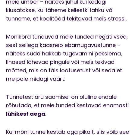
meie ümber – näiteks juhul kui kedagi
kiusatakse, kui läheme kellestki lahku või
tunneme, et koolitööd tekitavad meis stressi.
Mõnikord tunduvad meie tunded negatiivsed,
sest sellega kaasneb ebamugavustunne –
näiteks süda hakkab tugevamini pekslema,
lihased lähevad pingule või meis tekivad
mõtted, mis on täis lootusetust või seda et
me pole midagi väärt.
Tunnetest aru saamisel on oluline endale
rõhutada, et meie tunded kestavad enamasti
lühikest aega
.
Kui mõni tunne kestab aga pikalt, siis võib see