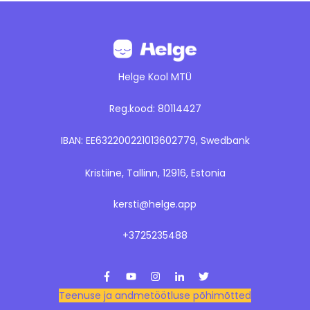
Helge Kool MTÜ
Reg.kood: 80114427
IBAN: EE632200221013602779, Swedbank
Kristiine, Tallinn, 12916, Estonia
kersti@helge.app
+3725235488
Teenuse ja andmetöötluse põhimõtted