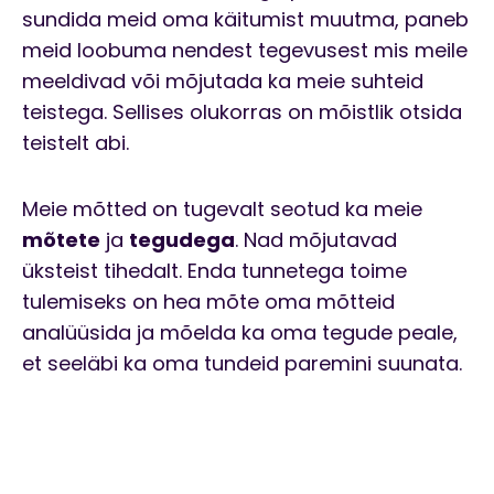
sundida meid oma käitumist muutma, paneb
meid loobuma nendest tegevusest mis meile
meeldivad või mõjutada ka meie suhteid
teistega. Sellises olukorras on mõistlik otsida
teistelt abi.
Meie mõtted on tugevalt seotud ka meie
mõtete
ja
tegudega
. Nad mõjutavad
üksteist tihedalt. Enda tunnetega toime
tulemiseks on hea mõte oma mõtteid
analüüsida ja mõelda ka oma tegude peale,
et seeläbi ka oma tundeid paremini suunata.