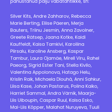
panustanud palju vabatahtlikke, sh:
Silver Kits, Andre Zahharov, Rebecca
Marie Berting, Eliise Päeren, Merja
Bauters, Triinu Jesmin, Anna Zavolner,
Greete Rätsep, Jaana Kotke, Kaidi
Kauffeldt, Kaisa Tamkivi, Karoliina
Piirsalu, Karoline Ansberg, Kaspar
Tambur, Laura Ojamäe, Mirell Viru, Rahel
Paeorg, Sigrid Ester Tani, Stella Kivilo,
Valentina Appolonova, Hatago Helu,
Krislin Raik, Michaela Dlouhá, Anni Sahkur,
Liisa Kase, Johan Pastarus, Polina Kaiko,
Harriet Sammal, Andra Värnik, Maarja-
Liis Uiboupin, Caspar Ruul, Kaisa Esko,
Mai-Liis Kõpper, Malahat Nuruyeva, Tuuli