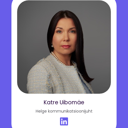
Katre Uibomäe
Helge kommunikatsioonijuht