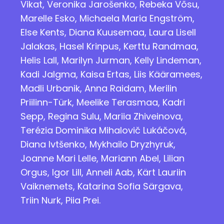
Vikat, Veronika Jarošenko, Rebeka Võsu,
Marelle Esko, Michaela Maria Engström,
Else Kents, Diana Kuusemaa, Laura Lisell
Jalakas, Hasel Krinpus, Kerttu Randmaa,
Helis Lall, Marilyn Jurman, Kelly Lindeman,
Kadi Jalgma, Kaisa Ertas, Liis Kääramees,
Madli Urbanik, Anna Raidam,
Merilin
Priilinn-Türk, Meelike Terasmaa, Kadri
Sepp, Regina Sulu, Mariia Zhiveinova,
Terézia Dominika Mihalovič Lukáčová,
Diana Ivtšenko, Mykhailo Dryzhyruk,
Joanne Mari Lelle, Mariann Abel, Lilian
Orgus, Igor Lill,
Anneli Aab, Kärt Lauriin
Vaiknemets, Katarina Sofia Särgava,
Triin Nurk, Piia Prei.