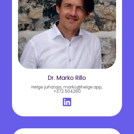
Dr. Marko Rillo
Helge juhataja,
marko@helge.app
,
+372 504260