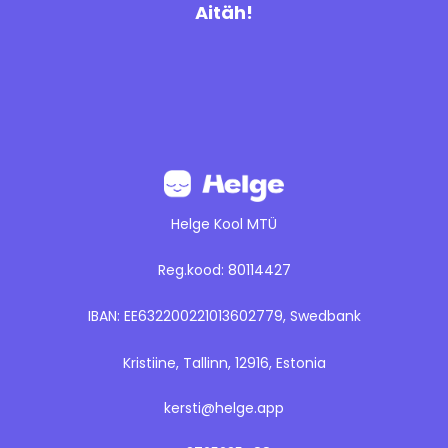
Aitäh!
Helge Kool MTÜ
Reg.kood: 80114427
IBAN: EE632200221013602779, Swedbank
Kristiine, Tallinn, 12916, Estonia
kersti@helge.app