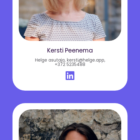
Kersti Peenema
Helge asutaja,
kersti@helge.app
,
+372 5235488