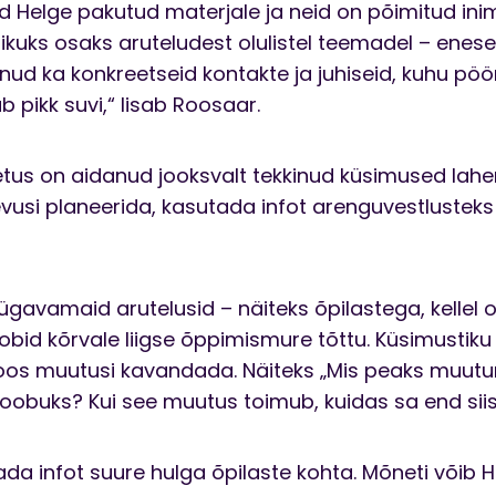
d Helge pakutud materjale ja neid on põimitud ini
uks osaks aruteludest olulistel teemadel – eneseh
nud ka konkreetseid kontakte ja juhiseid, kuhu pöör
b pikk suvi,“ lisab Roosaar.
 toetus on aidanud jooksvalt tekkinud küsimused la
vusi planeerida, kasutada infot arenguvestlustek
avamaid arutelusid – näiteks õpilastega, kellel o
bid kõrvale liigse õppimismure tõttu. Küsimustik
 koos muutusi kavandada. Näiteks „Mis peaks muutu
loobuks? Kui see muutus toimub, kuidas sa end sii
aada infot suure hulga õpilaste kohta. Mõneti võib