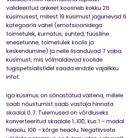
valideeritud ankeet koosneb kokku 26
küsimusest, millest 19 küsimust jagunevad 6
kategooria vahel (emotsioonidega
toimetulek, kurnatus, suhted, füüsiline
enesetunne, toimetulek koolis ja
keskendumine) ja neile lisanduvad 7 vaba
küsimust, mis võimaldavad koolide
tugispetsialistidel saada endale vajalikku
infot.
Iga küsimus on sõnastatud väitena, millele
saab nõustumist saab vastaja hinnata
skaalal 0..7. Tulemused on võrdluseks
konverteeritud skaalale 1…100, kus 1 – madal
heaolu, 100 – kõrge heaolu. Negatiivsete