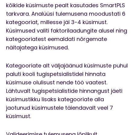
kõikide küsimuste pealt kasutades SmartPLS
tarkvara. Analüüsi tulemusena moodustati 6
kategooriat, millesse jäi 3-4 küsimust.
Küsimused valiti faktorilaadungite alusel ning
kategooriatest eemaldati nõrgemate
näitajatega küsimused.
Kategooriate alt väljajäänud küsimuste puhul
paluti kooli tugispetsialistidel hinnata
küsimuse olulisust nende töö vaatest.
Lähtuvalt tugispetsialistide hinnangust jäeti
küsimustikku lisaks kategooriate alla
jaotunud küsimustele täiendavalt veel 7
küsimust.
Valideerimise tulemusena lõplikult