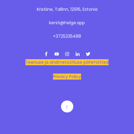
Kristiine, Tallinn, 12916, Estonia
kersti@helge.app
+3725235488
Teenuse ja andmetöötluse põhimõtted
Privacy Policy
↑