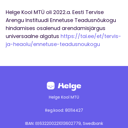
Helge Kool MTÜ oli 2022.a. Eesti Tervise
Arengu Instituudi Ennetuse Teadusnõukogu
hindamises osalenud arendamisjärgus
universaalne algatus
https://tai.ee/et/tervis-
ja-heaolu/ennetuse-teadusnoukogu
Helge Kool MTÜ
Reg.kood: 80114427
IBAN: EE632200221013602779, Swedbank