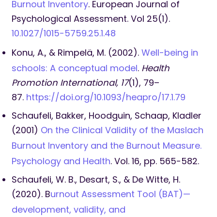
Burnout Inventory
. European Journal of
Psychological Assessment. Vol 25(1).
10.1027/1015-5759.25.1.48
Konu, A., & Rimpelä, M. (2002).
Well-being in
schools: A conceptual model
.
Health
Promotion International, 17
(1), 79–
87.
https://doi.org/10.1093/heapro/17.1.79
Schaufeli, Bakker, Hoodguin, Schaap, Kladler
(2001)
On the Clinical Validity of the Maslach
Burnout Inventory and the Burnout Measure.
Psychology and Health
. Vol. 16, pp. 565-582.
Schaufeli, W. B., Desart, S., & De Witte, H.
(2020). B
urnout Assessment Tool (BAT)—
development, validity, and