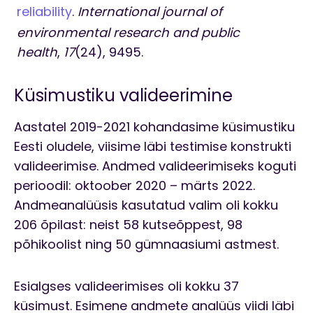
reliability
.
International journal of
environmental research and public
health
,
17
(24), 9495.
Küsimustiku valideerimine
Aastatel 2019-2021 kohandasime küsimustiku
Eesti oludele, viisime läbi testimise konstrukti
valideerimise. Andmed valideerimiseks koguti
perioodil: oktoober 2020 – märts 2022.
Andmeanalüüsis kasutatud valim oli kokku
206 õpilast: neist 58 kutseõppest, 98
põhikoolist ning 50 gümnaasiumi astmest.
Esialgses valideerimises oli kokku 37
küsimust. Esimene andmete analüüs viidi läbi