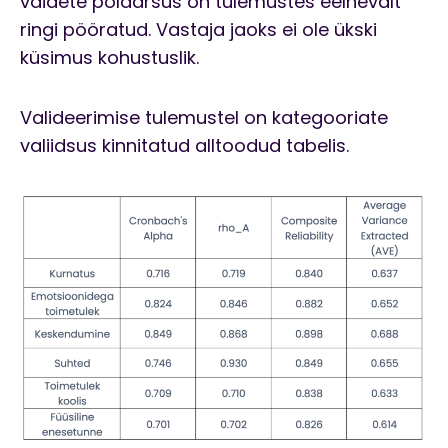
väidete polaarsus on tulemustes eelnevalt
ringi pööratud. Vastaja jaoks ei ole ükski
küsimus kohustuslik.
Valideerimise tulemustel on kategooriate
valiidsus kinnitatud alltoodud tabelis.