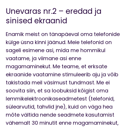
Unevaras nr.2 – eredad ja
sinised ekraanid
Enamik meist on tänapäeval oma telefonide
külge üsna kinni jäänud. Meie telefonid on
sageli esimene asi, mida me hommikul
vaatame, ja viimane asi enne
magamaminekut. Me teame, et erksate
ekraanide vaatamine stimuleerib aju ja võib
takistada meil väsimust tundmast. Me ei
soovita siin, et sa loobuksid kõigist oma
lemmikelektroonikaseadmetest (telefonid,
sülearvutid, tahvlid jne), kuid on väga hea
mõte vältida nende seadmete kasutamist
vähemalt 30 minutit enne magamaminekut,