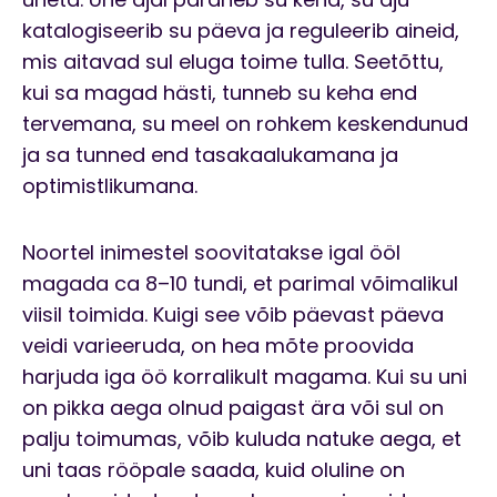
katalogiseerib su päeva ja reguleerib aineid,
mis aitavad sul eluga toime tulla. Seetõttu,
kui sa magad hästi, tunneb su keha end
tervemana, su meel on rohkem keskendunud
ja sa tunned end tasakaalukamana ja
optimistlikumana.
Noortel inimestel soovitatakse igal ööl
magada ca 8–10 tundi, et parimal võimalikul
viisil toimida. Kuigi see võib päevast päeva
veidi varieeruda, on hea mõte proovida
harjuda iga öö korralikult magama. Kui su uni
on pikka aega olnud paigast ära või sul on
palju toimumas, võib kuluda natuke aega, et
uni taas rööpale saada, kuid oluline on