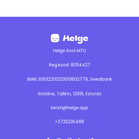
Helge Kool MTÜ
Reg.kood: 80114427
IBAN: EE632200221013602779, Swedbank
Kristiine, Tallinn, 12916, Estonia
kersti@helge.app
+3725235488