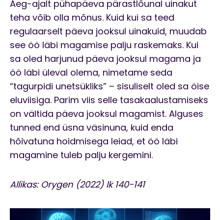
Aeg-ajalt pühapäeva pärastlõunal uinakut
teha võib olla mõnus. Kuid kui sa teed
regulaarselt päeva jooksul uinakuid, muudab
see öö läbi magamise palju raskemaks. Kui
sa oled harjunud päeva jooksul magama ja
öö läbi üleval olema, nimetame seda
“tagurpidi unetsükliks” – sisuliselt oled sa öise
eluviisiga. Parim viis selle tasakaalustamiseks
on vältida päeva jooksul magamist. Alguses
tunned end üsna väsinuna, kuid enda
hõivatuna hoidmisega leiad, et öö läbi
magamine tuleb palju kergemini.
Allikas: Orygen (2022) lk 140-141