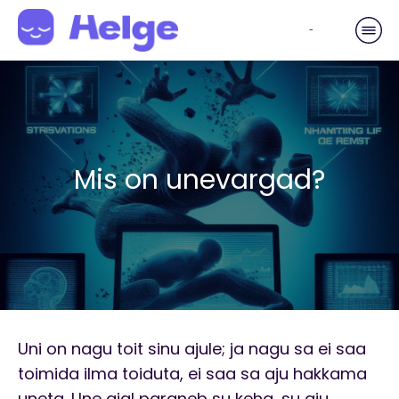
-
Mis on unevargad?
Uni on nagu toit sinu ajule; ja nagu sa ei saa
toimida ilma toiduta, ei saa sa aju hakkama
uneta. Une ajal paraneb su keha, su aju