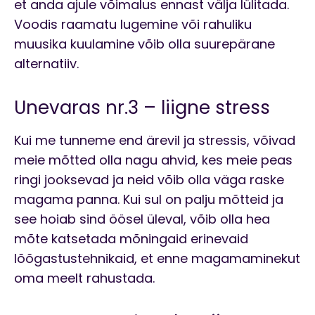
et anda ajule võimalus ennast välja lülitada.
Voodis raamatu lugemine või rahuliku
muusika kuulamine võib olla suurepärane
alternatiiv.
Unevaras nr.3 – liigne stress
Kui me tunneme end ärevil ja stressis, võivad
meie mõtted olla nagu ahvid, kes meie peas
ringi jooksevad ja neid võib olla väga raske
magama panna. Kui sul on palju mõtteid ja
see hoiab sind öösel üleval, võib olla hea
mõte katsetada mõningaid erinevaid
lõõgastustehnikaid, et enne magamaminekut
oma meelt rahustada.