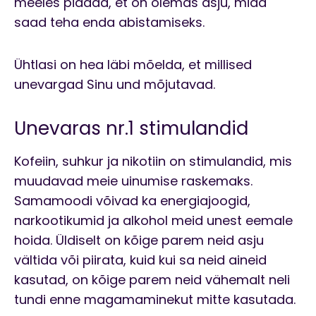
meeles pidada, et on olemas asju, mida
saad teha enda abistamiseks.
Ühtlasi on hea läbi mõelda, et millised
unevargad Sinu und mõjutavad.
Unevaras nr.1 stimulandid
Kofeiin, suhkur ja nikotiin on stimulandid, mis
muudavad meie uinumise raskemaks.
Samamoodi võivad ka energiajoogid,
narkootikumid ja alkohol meid unest eemale
hoida. Üldiselt on kõige parem neid asju
vältida või piirata, kuid kui sa neid aineid
kasutad, on kõige parem neid vähemalt neli
tundi enne magamaminekut mitte kasutada.